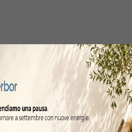
steso per la scelta 
o
assortimento
, grazie al nostro
magazzino di 8.500 me