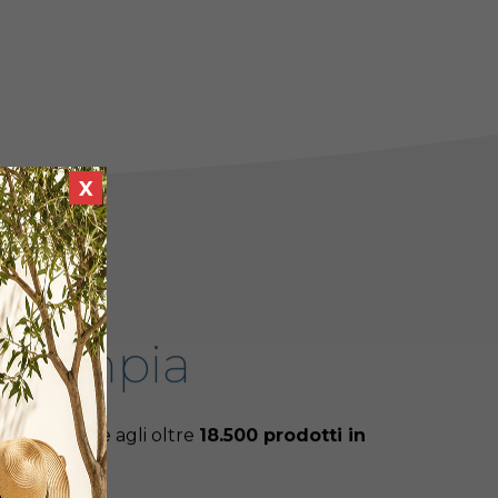
più ampia
tri quadri
e agli oltre
18.500 prodotti in