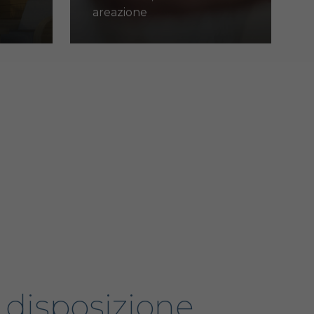
areazione
disposizione