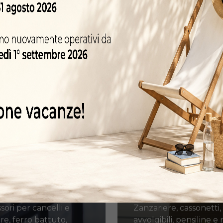
Learn
more
essori per
ramenti in
Prodotti su
ro
Misura
sori per cancelli e
Zanzariere, cassonetti,
tre, ferro battuto,
avvolgibili, pensiline e