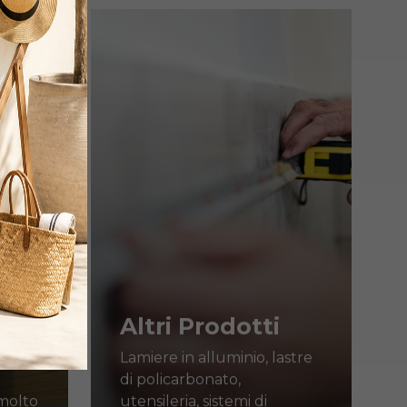
Learn
more
Altri Prodotti
Lamiere in alluminio, lastre
di policarbonato,
 molto
utensileria, sistemi di