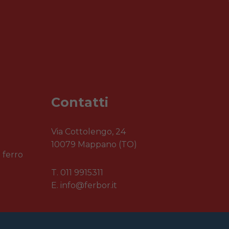
Contatti
n
Via Cottolengo, 24
10079 Mappano (TO)
 ferro
T.
011 9915311
E.
info@ferbor.it