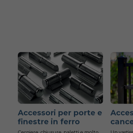
Accessori per porte e
Acces
finestre in ferro
cance
Cerniere, chiusure, paletti e molto
Un vastis