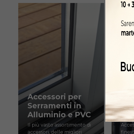
Learn
Learn
more
more
Accessori per
Acc
Serramenti in
Ser
Alluminio e PVC
Fer
Il più vasto assortimento di
Acces
accessori, delle migliori
fines