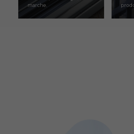
marche.
prodo