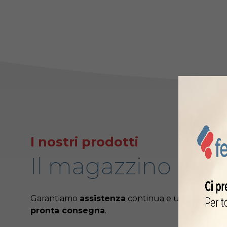
I nostri prodotti
Il magazzino più e
Garantiamo
assistenza
continua e un vastissim
pronta consegna
.