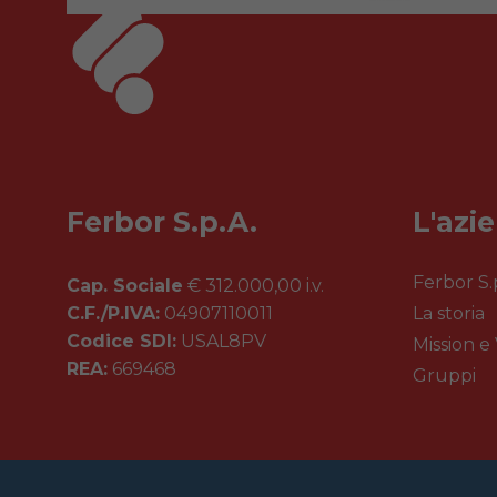
Ferbor S.p.A.
L'azi
Ferbor S.
Cap. Sociale
€ 312.000,00 i.v.
C.F./P.IVA:
04907110011
La storia
Codice SDI:
USAL8PV
Mission e 
REA:
669468
Gruppi