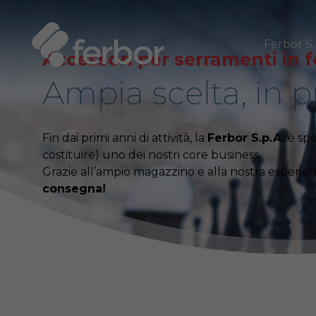
Skip
to
main
Ferbor S.
Accessori per serramenti in f
content
Ampia scelta, in 
Fin dai primi anni di attività, la
Ferbor S.p.A.
è spe
costituire) uno dei nostri core business.
Grazie all’ampio magazzino e alla nostra esperie
consegna!