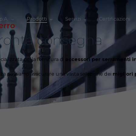
p.A.
Prodotti
Servizi
Certificazioni
erro
pronta consegna
cializzata nella fornitura di
accessori per serramenti in
nza possiamo assicurare una vasta selezione dei
migliori 