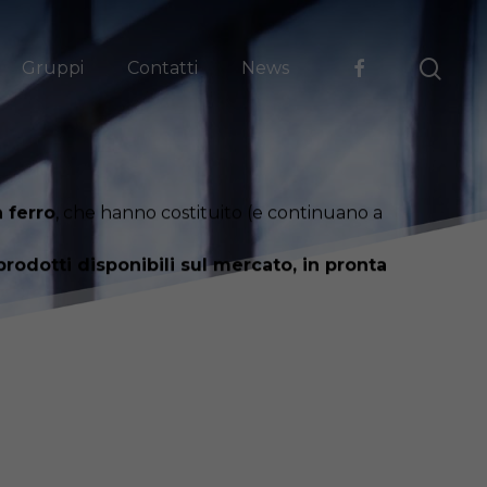
sea
facebook
Gruppi
Contatti
News
 ferro
, che hanno costituito (e continuano a
prodotti disponibili sul mercato, in pronta